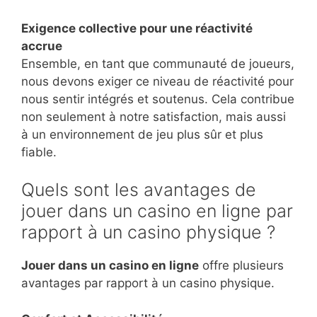
Exigence collective pour une réactivité
accrue
Ensemble, en tant que communauté de joueurs,
nous devons exiger ce niveau de réactivité pour
nous sentir intégrés et soutenus. Cela contribue
non seulement à notre satisfaction, mais aussi
à un environnement de jeu plus sûr et plus
fiable.
Quels sont les avantages de
jouer dans un casino en ligne par
rapport à un casino physique ?
Jouer dans un casino en ligne
offre plusieurs
avantages par rapport à un casino physique.