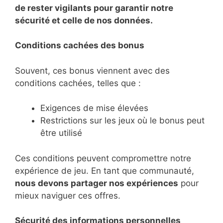
de rester vigilants pour garantir notre
sécurité et celle de nos données.
Conditions cachées des bonus
Souvent, ces bonus viennent avec des
conditions cachées, telles que :
Exigences de mise élevées
Restrictions sur les jeux où le bonus peut
être utilisé
Ces conditions peuvent compromettre notre
expérience de jeu. En tant que communauté,
nous devons partager nos expériences
pour
mieux naviguer ces offres.
Sécurité des informations personnelles