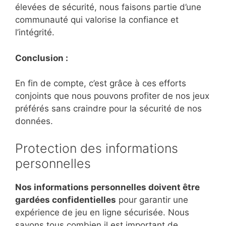
élevées de sécurité, nous faisons partie d’une
communauté qui valorise la confiance et
l’intégrité.
Conclusion :
En fin de compte, c’est grâce à ces efforts
conjoints que nous pouvons profiter de nos jeux
préférés sans craindre pour la sécurité de nos
données.
Protection des informations
personnelles
Nos informations personnelles doivent être
gardées confidentielles
pour garantir une
expérience de jeu en ligne sécurisée. Nous
savons tous combien il est important de