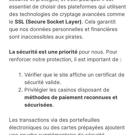
essentiel de choisir des plateformes qui utilisent
des technologies de cryptage avancées comme
le
SSL (Secure Socket Layer)
. Cela garantit
que nos données personnelles et financières
sont inaccessibles aux pirates.
La sécurité est une priorité
pour nous. Pour
renforcer notre protection, il est important de :
Vérifier que le site affiche un certificat de
sécurité valide.
Privilégier les casinos disposant de
méthodes de paiement reconnues et
sécurisées
.
Les transactions via des portefeuilles
électroniques ou des cartes prépayées ajoutent