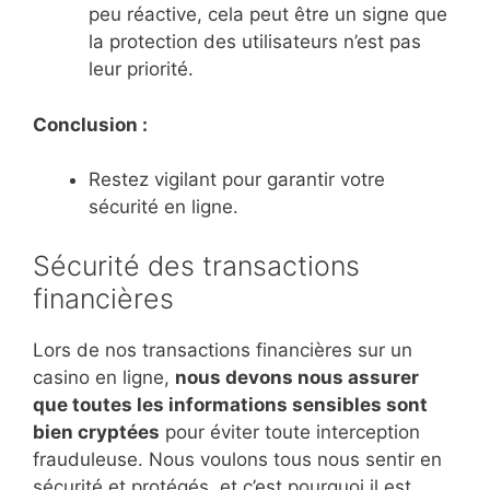
peu réactive, cela peut être un signe que
la protection des utilisateurs n’est pas
leur priorité.
Conclusion :
Restez vigilant pour garantir votre
sécurité en ligne.
Sécurité des transactions
financières
Lors de nos transactions financières sur un
casino en ligne,
nous devons nous assurer
que toutes les informations sensibles sont
bien cryptées
pour éviter toute interception
frauduleuse. Nous voulons tous nous sentir en
sécurité et protégés, et c’est pourquoi il est