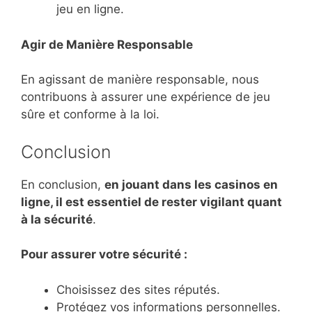
jeu en ligne.
Agir de Manière Responsable
En agissant de manière responsable, nous
contribuons à assurer une expérience de jeu
sûre et conforme à la loi.
Conclusion
En conclusion,
en jouant dans les casinos en
ligne, il est essentiel de rester vigilant quant
à la sécurité
.
Pour assurer votre sécurité :
Choisissez des sites réputés.
Protégez vos informations personnelles.