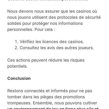
Nous devons nous assurer que les casinos où
nous jouons utilisent des protocoles de sécurité
solides pour protéger nos informations
personnelles. Pour cela :
Vérifiez les licences des casinos.
Consultez les avis des autres joueurs.
Ces actions peuvent réduire les risques
potentiels.
Conclusion
Restons connectés et informés pour ne pas
tomber dans les pièges des promotions
trompeuses. Ensemble, nous pouvons cultiver
un environnement de jeu en ligne plus sûr et