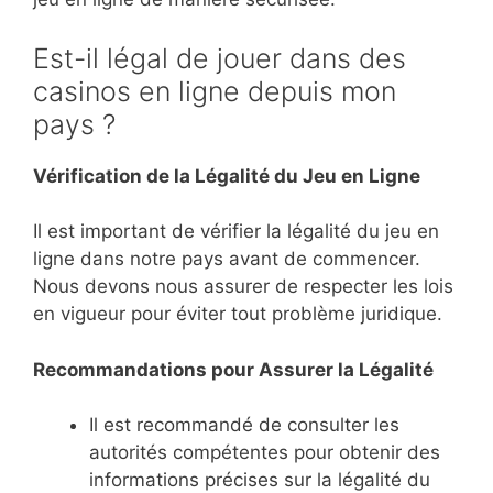
Est-il légal de jouer dans des
casinos en ligne depuis mon
pays ?
Vérification de la Légalité du Jeu en Ligne
Il est important de vérifier la légalité du jeu en
ligne dans notre pays avant de commencer.
Nous devons nous assurer de respecter les lois
en vigueur pour éviter tout problème juridique.
Recommandations pour Assurer la Légalité
Il est recommandé de consulter les
autorités compétentes pour obtenir des
informations précises sur la légalité du