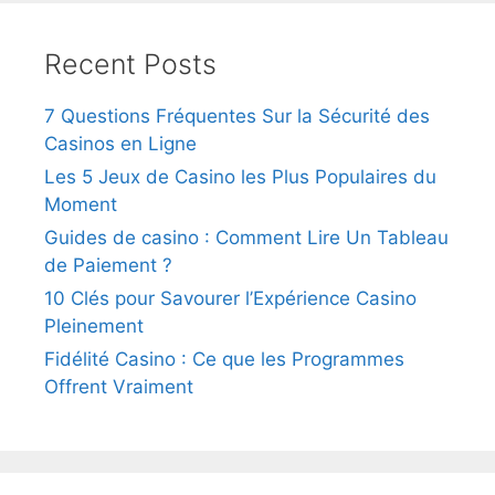
Recent Posts
7 Questions Fréquentes Sur la Sécurité des
Casinos en Ligne
Les 5 Jeux de Casino les Plus Populaires du
Moment
Guides de casino : Comment Lire Un Tableau
de Paiement ?
10 Clés pour Savourer l’Expérience Casino
Pleinement
Fidélité Casino : Ce que les Programmes
Offrent Vraiment