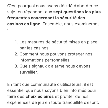
C’est pourquoi nous avons décidé d’aborder ce
sujet en répondant aux
sept questions les plus
fréquentes concernant la sécurité des
casinos en ligne
. Ensemble, nous examinerons
:
Les mesures de sécurité mises en place
par les casinos.
Comment nous pouvons protéger nos
informations personnelles.
Quels signaux d’alarme nous devons
surveiller.
En tant que communauté d’utilisateurs, il est
essentiel que nous soyons bien informés pour
faire des
choix éclairés
et profiter de nos
expériences de jeu en toute tranquillité d’esprit.