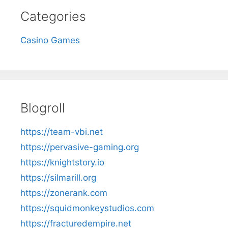
Categories
Casino Games
Blogroll
https://team-vbi.net
https://pervasive-gaming.org
https://knightstory.io
https://silmarill.org
https://zonerank.com
https://squidmonkeystudios.com
https://fracturedempire.net