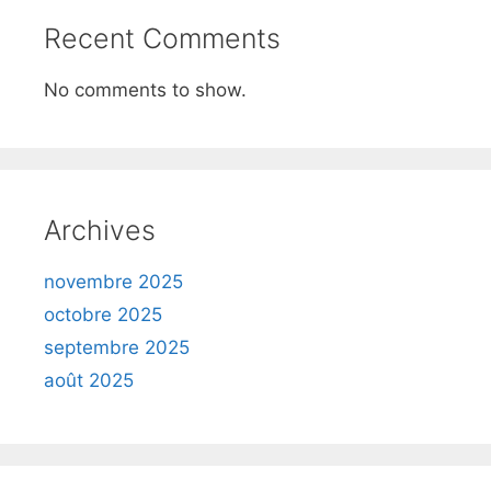
Recent Comments
No comments to show.
Archives
novembre 2025
octobre 2025
septembre 2025
août 2025