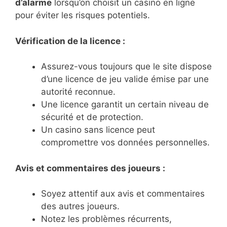
d’alarme
lorsqu’on choisit un casino en ligne
pour éviter les risques potentiels.
Vérification de la licence :
Assurez-vous toujours que le site dispose
d’une licence de jeu valide émise par une
autorité reconnue.
Une licence garantit un certain niveau de
sécurité et de protection.
Un casino sans licence peut
compromettre vos données personnelles.
Avis et commentaires des joueurs :
Soyez attentif aux avis et commentaires
des autres joueurs.
Notez les problèmes récurrents,