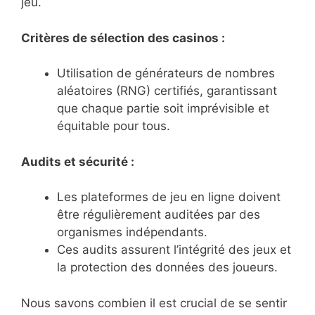
jeu.
Critères de sélection des casinos :
Utilisation de générateurs de nombres
aléatoires (RNG) certifiés, garantissant
que chaque partie soit imprévisible et
équitable pour tous.
Audits et sécurité :
Les plateformes de jeu en ligne doivent
être régulièrement auditées par des
organismes indépendants.
Ces audits assurent l’intégrité des jeux et
la protection des données des joueurs.
Nous savons combien il est crucial de se sentir