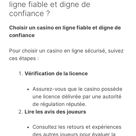
ligne fiable et digne de
confiance ?
Choisir un casino en ligne fiable et digne de
confiance
Pour choisir un casino en ligne sécurisé, suivez
ces étapes :
Vérification de la licence
Assurez-vous que le casino possède
une licence délivrée par une autorité
de régulation réputée.
Lire les avis des joueurs
Consultez les retours et expériences
des autres joueurs pour évaluer la