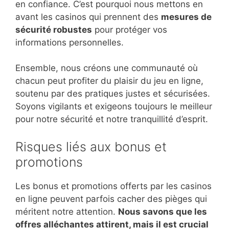
en confiance. C’est pourquoi nous mettons en
avant les casinos qui prennent des
mesures de
sécurité robustes
pour protéger vos
informations personnelles.
Ensemble, nous créons une communauté où
chacun peut profiter du plaisir du jeu en ligne,
soutenu par des pratiques justes et sécurisées.
Soyons vigilants et exigeons toujours le meilleur
pour notre sécurité et notre tranquillité d’esprit.
Risques liés aux bonus et
promotions
Les bonus et promotions offerts par les casinos
en ligne peuvent parfois cacher des pièges qui
méritent notre attention.
Nous savons que les
offres alléchantes attirent, mais il est crucial