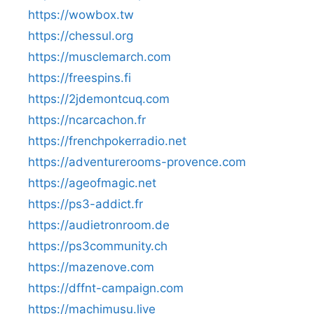
https://wowbox.tw
https://chessul.org
https://musclemarch.com
https://freespins.fi
https://2jdemontcuq.com
https://ncarcachon.fr
https://frenchpokerradio.net
https://adventurerooms-provence.com
https://ageofmagic.net
https://ps3-addict.fr
https://audietronroom.de
https://ps3community.ch
https://mazenove.com
https://dffnt-campaign.com
https://machimusu.live