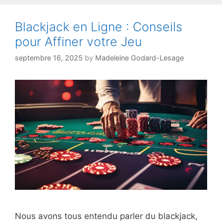
Jeux
de
Blackjack en Ligne : Conseils
Casino
pour Affiner votre Jeu
Expliquées
septembre 16, 2025
by
Madeleine Godard-Lesage
Nous avons tous entendu parler du blackjack,