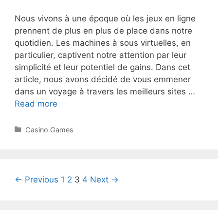
Nous vivons à une époque où les jeux en ligne
prennent de plus en plus de place dans notre
quotidien. Les machines à sous virtuelles, en
particulier, captivent notre attention par leur
simplicité et leur potentiel de gains. Dans cet
article, nous avons décidé de vous emmener
dans un voyage à travers les meilleurs sites …
Sites
Read more
de
Slots
Categories
Casino Games
:
Trouver
la
Plateforme
Post
← Previous
1
2
3
4
Next →
Idéale
navigation
pour
Jouer