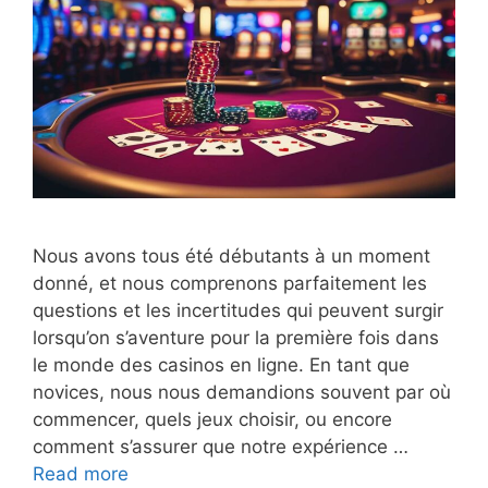
Nous avons tous été débutants à un moment
donné, et nous comprenons parfaitement les
questions et les incertitudes qui peuvent surgir
lorsqu’on s’aventure pour la première fois dans
le monde des casinos en ligne. En tant que
novices, nous nous demandions souvent par où
commencer, quels jeux choisir, ou encore
comment s’assurer que notre expérience …
Casino
Read more