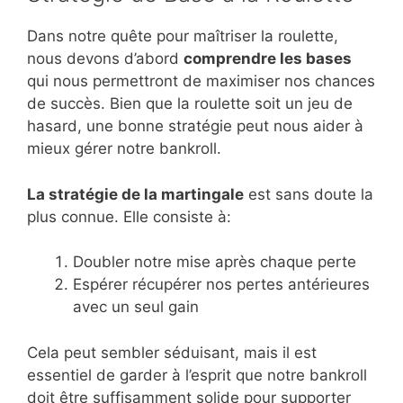
Dans notre quête pour maîtriser la roulette,
nous devons d’abord
comprendre les bases
qui nous permettront de maximiser nos chances
de succès. Bien que la roulette soit un jeu de
hasard, une bonne stratégie peut nous aider à
mieux gérer notre bankroll.
La stratégie de la martingale
est sans doute la
plus connue. Elle consiste à:
Doubler notre mise après chaque perte
Espérer récupérer nos pertes antérieures
avec un seul gain
Cela peut sembler séduisant, mais il est
essentiel de garder à l’esprit que notre bankroll
doit être suffisamment solide pour supporter