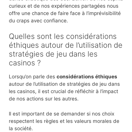
curieux et de nos expériences partagées nous
offre une chance de faire face à l’imprévisibilité
du craps avec confiance.
Quelles sont les considérations
éthiques autour de l’utilisation de
stratégies de jeu dans les
casinos ?
Lorsqu’on parle des
considérations éthiques
autour de l’utilisation de stratégies de jeu dans
les casinos, il est crucial de réfléchir à l’impact
de nos actions sur les autres.
Il est important de se demander si nos choix
respectent les règles et les valeurs morales de
la société.