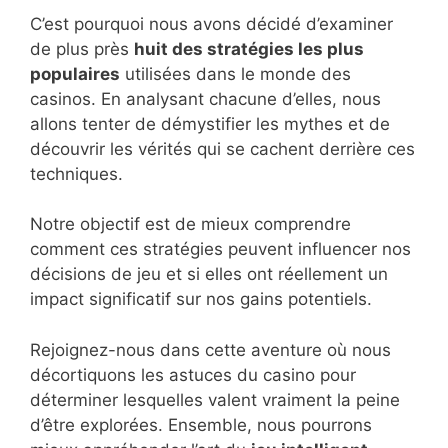
C’est pourquoi nous avons décidé d’examiner
de plus près
huit des stratégies les plus
populaires
utilisées dans le monde des
casinos. En analysant chacune d’elles, nous
allons tenter de démystifier les mythes et de
découvrir les vérités qui se cachent derrière ces
techniques.
Notre objectif est de mieux comprendre
comment ces stratégies peuvent influencer nos
décisions de jeu et si elles ont réellement un
impact significatif sur nos gains potentiels.
Rejoignez-nous dans cette aventure où nous
décortiquons les astuces du casino pour
déterminer lesquelles valent vraiment la peine
d’être explorées. Ensemble, nous pourrons