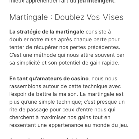
mieux appréhender l’art du
jeu intelligent
.
Martingale : Doublez Vos Mises
La stratégie de la martingale
consiste à
doubler notre mise après chaque perte pour
tenter de récupérer nos pertes précédentes.
C’est une méthode qui nous attire souvent par
sa simplicité et son potentiel de gain rapide.
En tant qu’amateurs de casino
, nous nous
rassemblons autour de cette technique avec
l’espoir de battre la maison. La martingale est
plus qu’une simple technique; c’est presque un
rite de passage pour ceux d’entre nous qui
cherchent à maximiser nos gains tout en
ressentant une appartenance au monde du jeu.