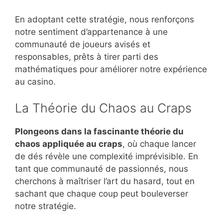
En adoptant cette stratégie, nous renforçons
notre sentiment d’appartenance à une
communauté de joueurs avisés et
responsables, prêts à tirer parti des
mathématiques pour améliorer notre expérience
au casino.
La Théorie du Chaos au Craps
Plongeons dans la fascinante théorie du
chaos appliquée au craps
, où chaque lancer
de dés révèle une complexité imprévisible. En
tant que communauté de passionnés, nous
cherchons à maîtriser l’art du hasard, tout en
sachant que chaque coup peut bouleverser
notre stratégie.