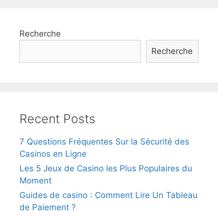
Recherche
Recherche
Recent Posts
7 Questions Fréquentes Sur la Sécurité des
Casinos en Ligne
Les 5 Jeux de Casino les Plus Populaires du
Moment
Guides de casino : Comment Lire Un Tableau
de Paiement ?