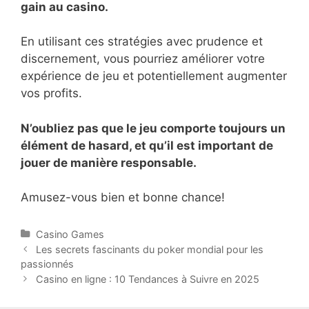
gain au casino.
En utilisant ces stratégies avec prudence et
discernement, vous pourriez améliorer votre
expérience de jeu et potentiellement augmenter
vos profits.
N’oubliez pas que le jeu comporte toujours un
élément de hasard, et qu’il est important de
jouer de manière responsable.
Amusez-vous bien et bonne chance!
Categories
Casino Games
Post
Les secrets fascinants du poker mondial pour les
navigation
passionnés
Casino en ligne : 10 Tendances à Suivre en 2025