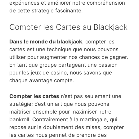
expériences et améliorer notre compréhension
de cette stratégie fascinante.
Compter les Cartes au Blackjack
Dans le monde du blackjack
, compter les
cartes est une technique que nous pouvons
utiliser pour augmenter nos chances de gagner.
En tant que groupe partageant une passion
pour les jeux de casino, nous savons que
chaque avantage compte.
Compter les cartes
n’est pas seulement une
stratégie; c’est un art que nous pouvons
maîtriser ensemble pour maximiser notre
bankroll. Contrairement à la martingale, qui
repose sur le doublement des mises, compter
les cartes nous permet de prendre des