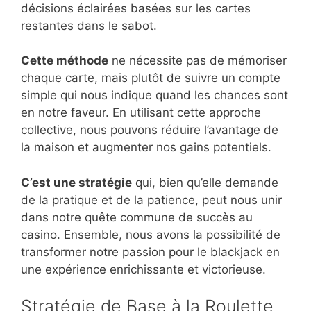
décisions éclairées basées sur les cartes
restantes dans le sabot.
Cette méthode
ne nécessite pas de mémoriser
chaque carte, mais plutôt de suivre un compte
simple qui nous indique quand les chances sont
en notre faveur. En utilisant cette approche
collective, nous pouvons réduire l’avantage de
la maison et augmenter nos gains potentiels.
C’est une stratégie
qui, bien qu’elle demande
de la pratique et de la patience, peut nous unir
dans notre quête commune de succès au
casino. Ensemble, nous avons la possibilité de
transformer notre passion pour le blackjack en
une expérience enrichissante et victorieuse.
Stratégie de Base à la Roulette