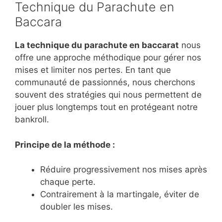
Technique du Parachute en
Baccara
La technique du parachute en baccarat
nous
offre une approche méthodique pour gérer nos
mises et limiter nos pertes. En tant que
communauté de passionnés, nous cherchons
souvent des stratégies qui nous permettent de
jouer plus longtemps tout en protégeant notre
bankroll.
Principe de la méthode :
Réduire progressivement nos mises après
chaque perte.
Contrairement à la martingale, éviter de
doubler les mises.