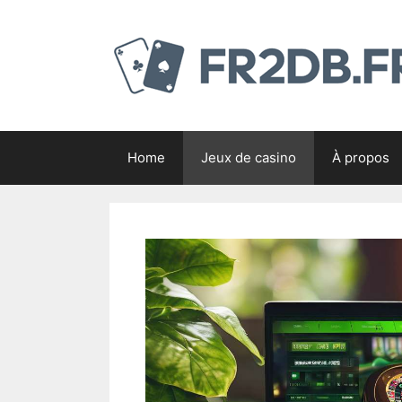
Skip
to
content
Home
Jeux de casino
À propos