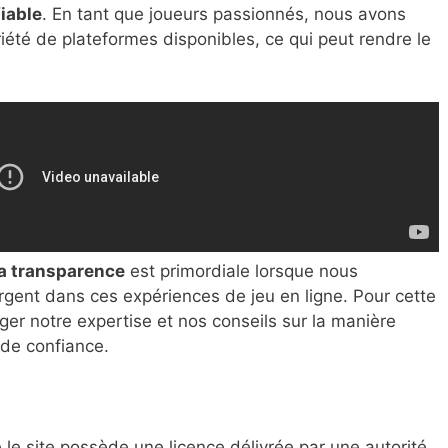
fiable
. En tant que joueurs passionnés, nous avons
iété de plateformes disponibles, ce qui peut rendre le
la transparence
est primordiale lorsque nous
rgent dans ces expériences de jeu en ligne. Pour cette
er notre expertise et nos conseils sur la manière
s de confiance.
le site possède une licence délivrée par une autorité