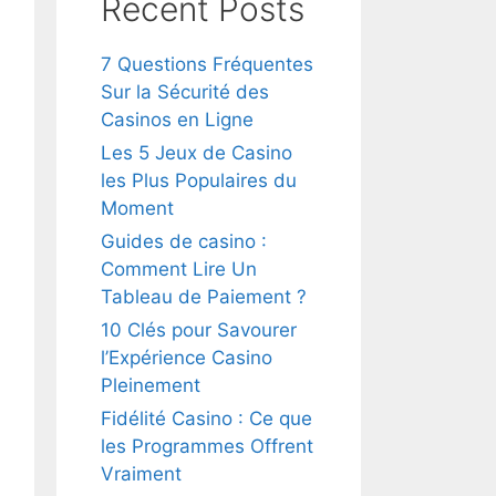
Recent Posts
7 Questions Fréquentes
Sur la Sécurité des
Casinos en Ligne
Les 5 Jeux de Casino
les Plus Populaires du
Moment
Guides de casino :
Comment Lire Un
Tableau de Paiement ?
10 Clés pour Savourer
l’Expérience Casino
Pleinement
Fidélité Casino : Ce que
les Programmes Offrent
Vraiment