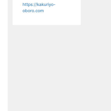
https://kakuriyo-
oboro.com