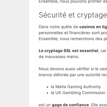
Ensemble, nous pouvons profiter de
Sécurité et cryptage
Dans notre quête de
casinos en li
personnelles et financières sont p
Ensemble, nous recherchons des plat
Le cryptage SSL est essentiel
, ca
de mauvaises mains.
Nous devons aussi vérifier si le ca
licence délivrée par une autorité 
la Malta Gaming Authority
la UK Gambling Commission
est un
gage de confiance
. Elle as