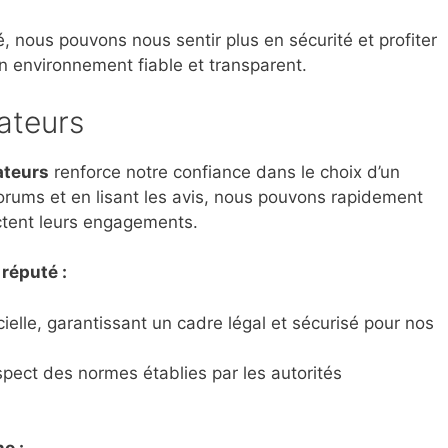
nous pouvons nous sentir plus en sécurité et profiter
n environnement fiable et transparent.
sateurs
ateurs
renforce notre confiance dans le choix d’un
forums et en lisant les avis, nous pouvons rapidement
ectent leurs engagements.
réputé :
cielle, garantissant un cadre légal et sécurisé pour nos
spect des normes établies par les autorités