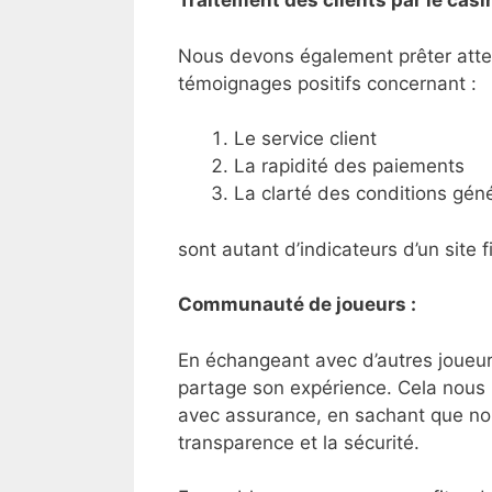
Traitement des clients par le casin
Nous devons également prêter attent
témoignages positifs concernant :
Le service client
La rapidité des paiements
La clarté des conditions gén
sont autant d’indicateurs d’un site f
Communauté de joueurs :
En échangeant avec d’autres joueu
partage son expérience. Cela nous 
avec assurance, en sachant que nou
transparence et la sécurité.