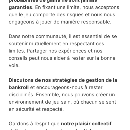
garanties
. En fixant une limite, nous acceptons
que le jeu comporte des risques et nous nous
engageons à jouer de manière responsable.
Dans notre communauté, il est essentiel de se
soutenir mutuellement en respectant ces
limites. Partager nos expériences et nos
conseils peut nous aider à rester sur la bonne
voie.
Discutons de nos stratégies de gestion de la
bankroll
et encourageons-nous à rester
disciplinés. Ensemble, nous pouvons créer un
environnement de jeu sain, où chacun se sent
en sécurité et respecté.
Gardons à l’esprit que
notre plaisir collectif