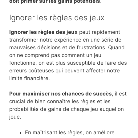
doit primer sur les gains potentiels
.
Ignorer les règles des jeux
Ignorer les règles des jeux
peut rapidement
transformer notre expérience en une série de
mauvaises décisions et de frustrations. Quand
on ne comprend pas comment un jeu
fonctionne, on est plus susceptible de faire des
erreurs coûteuses qui peuvent affecter notre
limite financière.
Pour maximiser nos chances de succès
, il est
crucial de bien connaître les règles et les
probabilités de gains de chaque jeu auquel on
joue.
En maîtrisant les règles, on améliore