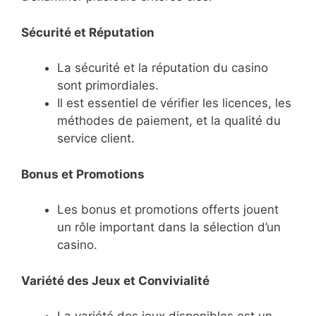
Sécurité et Réputation
La sécurité et la réputation du casino
sont primordiales.
Il est essentiel de vérifier les licences, les
méthodes de paiement, et la qualité du
service client.
Bonus et Promotions
Les bonus et promotions offerts jouent
un rôle important dans la sélection d’un
casino.
Variété des Jeux et Convivialité