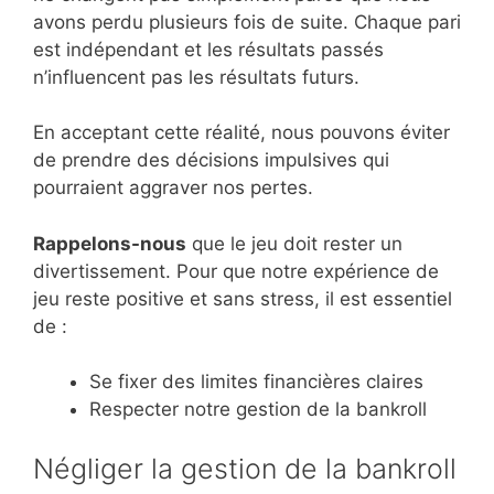
avons perdu plusieurs fois de suite. Chaque pari
est indépendant et les résultats passés
n’influencent pas les résultats futurs.
En acceptant cette réalité, nous pouvons éviter
de prendre des décisions impulsives qui
pourraient aggraver nos pertes.
Rappelons-nous
que le jeu doit rester un
divertissement. Pour que notre expérience de
jeu reste positive et sans stress, il est essentiel
de :
Se fixer des limites financières claires
Respecter notre gestion de la bankroll
Négliger la gestion de la bankroll