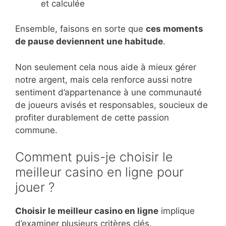
et calculée
Ensemble, faisons en sorte que
ces moments
de pause deviennent une habitude
.
Non seulement cela nous aide à mieux gérer
notre argent, mais cela renforce aussi notre
sentiment d’appartenance à une communauté
de joueurs avisés et responsables, soucieux de
profiter durablement de cette passion
commune.
Comment puis-je choisir le
meilleur casino en ligne pour
jouer ?
Choisir le meilleur casino en ligne
implique
d’examiner plusieurs critères clés.