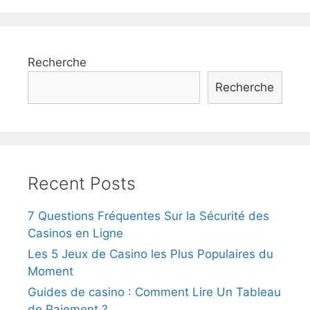
Recherche
Recherche
Recent Posts
7 Questions Fréquentes Sur la Sécurité des
Casinos en Ligne
Les 5 Jeux de Casino les Plus Populaires du
Moment
Guides de casino : Comment Lire Un Tableau
de Paiement ?