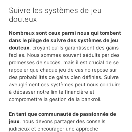
Suivre les systèmes de jeu
douteux
Nombreux sont ceux parmi nous qui tombent
dans le piège de suivre des systèmes de jeu
douteux
, croyant qu’ils garantissent des gains
faciles. Nous sommes souvent séduits par des
promesses de succès, mais il est crucial de se
rappeler que chaque jeu de casino repose sur
des probabilités de gains bien définies. Suivre
aveuglément ces systèmes peut nous conduire
à dépasser notre limite financière et
compromettre la gestion de la bankroll.
En tant que communauté de passionnés de
jeux
, nous devons partager des conseils
judicieux et encourager une approche