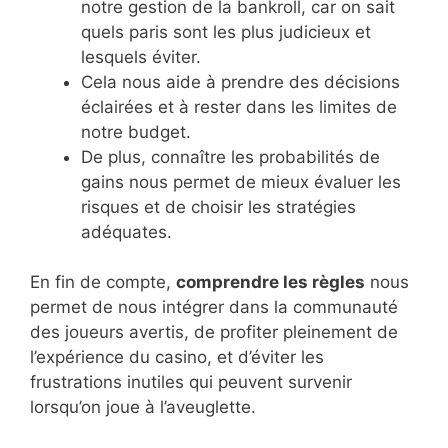
notre gestion de la bankroll, car on sait
quels paris sont les plus judicieux et
lesquels éviter.
Cela nous aide à prendre des décisions
éclairées et à rester dans les limites de
notre budget.
De plus, connaître les probabilités de
gains nous permet de mieux évaluer les
risques et de choisir les stratégies
adéquates.
En fin de compte,
comprendre les règles
nous
permet de nous intégrer dans la communauté
des joueurs avertis, de profiter pleinement de
l’expérience du casino, et d’éviter les
frustrations inutiles qui peuvent survenir
lorsqu’on joue à l’aveuglette.