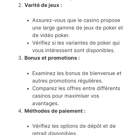
Varité de jeux :
Assurez-vous que le casino propose
une large gamme de jeux de poker et
de vidéo poker.
Vérifiez si les variantes de poker qui
vous intéressent sont disponibles.
Bonus et promotions :
Examinez les bonus de bienvenue et
autres promotions régulières.
Comparez les offres entre différents
casinos pour maximiser vos
avantages.
Méthodes de paiement :
Vérifiez les options de dépôt et de
retrait disponibles.