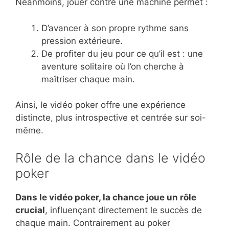
Néanmoins, jouer contre une machine permet :
D’avancer à son propre rythme sans
pression extérieure.
De profiter du jeu pour ce qu’il est : une
aventure solitaire où l’on cherche à
maîtriser chaque main.
Ainsi, le vidéo poker offre une expérience
distincte, plus introspective et centrée sur soi-
même.
Rôle de la chance dans le vidéo
poker
Dans le vidéo poker, la chance joue un rôle
crucial
, influençant directement le succès de
chaque main. Contrairement au poker