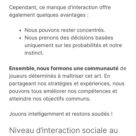
Cependant, ce manque d’interaction offre
également quelques avantages :
Nous pouvons rester concentrés.
Nous prenons des décisions basées
uniquement sur les probabilités et notre
instinct.
Ensemble, nous formons une communauté
de
joueurs déterminés à maîtriser cet art. En
partageant nos stratégies et expériences, nous
pouvons tous améliorer nos compétences et
atteindre nos objectifs communs.
Jouons intelligemment et restons soudés !
Niveau d’interaction sociale au