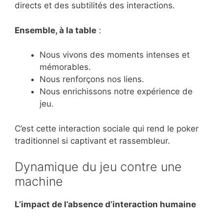
directs et des subtilités des interactions.
Ensemble, à la table
:
Nous vivons des moments intenses et
mémorables.
Nous renforçons nos liens.
Nous enrichissons notre expérience de
jeu.
C’est cette interaction sociale qui rend le poker
traditionnel si captivant et rassembleur.
Dynamique du jeu contre une
machine
L’impact de l’absence d’interaction humaine