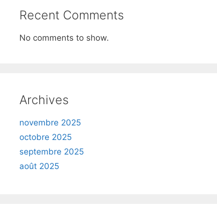
Recent Comments
No comments to show.
Archives
novembre 2025
octobre 2025
septembre 2025
août 2025