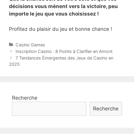
décisions vous mènent vers la victoire, peu
importe le jeu que vous choisissez !
Profitez du plaisir du jeu et bonne chance !
Categories
Casino Games
Post
Inscription Casino : 8 Points à Clarifier en Amont
navigation
7 Tendances Émergentes des Jeux de Casino en
2025
Recherche
Recherche