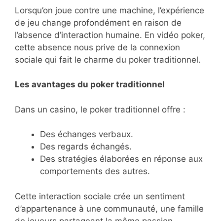
Lorsqu’on joue contre une machine, l’expérience
de jeu change profondément en raison de
l’absence d’interaction humaine. En vidéo poker,
cette absence nous prive de la connexion
sociale qui fait le charme du poker traditionnel.
Les avantages du poker traditionnel
Dans un casino, le poker traditionnel offre :
Des échanges verbaux.
Des regards échangés.
Des stratégies élaborées en réponse aux
comportements des autres.
Cette interaction sociale crée un sentiment
d’appartenance à une communauté, une famille
de joueurs partageant la même passion.