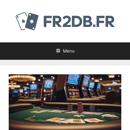
Skip
to
content
Menu