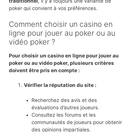
traditionnel
, il y a toujours une variante de
poker qui convient à vos préférences.
Comment choisir un casino en
ligne pour jouer au poker ou au
vidéo poker ?
Pour choisir un casino en ligne pour jouer au
poker ou au vidéo poker, plusieurs critères
doivent être pris en compte :
Vérifier la réputation du site :
Recherchez des avis et des
évaluations d’autres joueurs.
Consultez les forums et les
communautés de joueurs pour obtenir
des opinions impartiales.